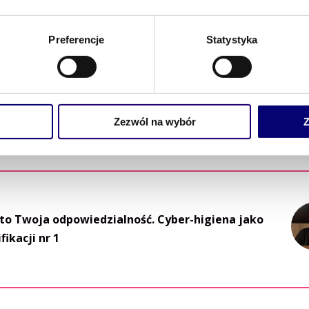
awców jako usługa. Jak korzystać na wiedzy
Preferencje
Statystyka
Mo
Zezwól na wybór
Z
to Twoja odpowiedzialność. Cyber-higiena jako
ikacji nr 1