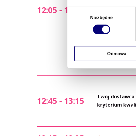
Innowacje dost
12:05 - 12:45
Wybór
dostawców?
Niezbędne
zgody
Odmowa
Twój dostawca 
12:45 - 13:15
kryterium kwalif