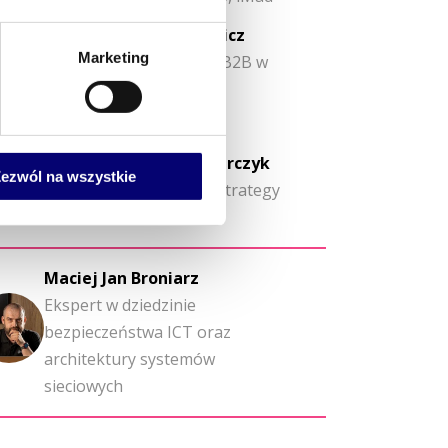
Magdalena Damasiewicz
Marketing
Dyrektor Zarządzający, B2B w
enel-med
derator
Magdalena Biłas-Mazurczyk
ezwól na wszystkie
Procurement Leader | Strategy
& Transformation
Maciej Jan Broniarz
Ekspert w dziedzinie
bezpieczeństwa ICT oraz
architektury systemów
sieciowych