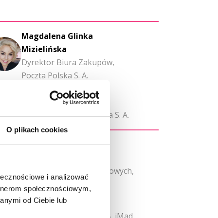
Magdalena Glinka
Mizielińska
Dyrektor Biura Zakupów,
Poczta Polska S. A.
Grzegorz Filipowski
Head of Procurement
Excellence, Poczta Polska S. A.
O plikach cookies
Henryk Morski
Dyrektor Zakupów
Technologicznych i Sieciowych,
ołecznościowe i analizować
Orange Polska S.A.
artnerom społecznościowym,
anymi od Ciebie lub
Aleksandra Wójcik
Dyrektor Sprzedaży B2B, iMad