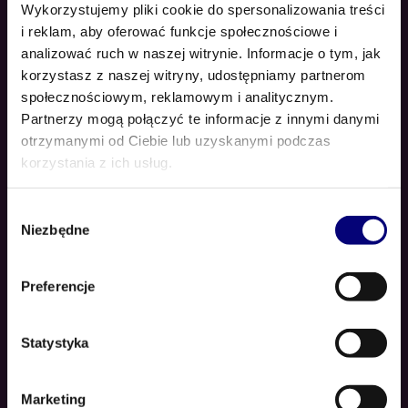
Wykorzystujemy pliki cookie do spersonalizowania treści
i reklam, aby oferować funkcje społecznościowe i
analizować ruch w naszej witrynie. Informacje o tym, jak
korzystasz z naszej witryny, udostępniamy partnerom
społecznościowym, reklamowym i analitycznym.
Partnerzy mogą połączyć te informacje z innymi danymi
otrzymanymi od Ciebie lub uzyskanymi podczas
korzystania z ich usług.
Wybór
Niezbędne
zgody
DODAJ DO KOSZYKA
SketchBook
$
24.00
Preferencje
Oceniono
5.00
na
5
Statystyka
SALE
Marketing