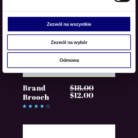
Zezwól na wszystkie
Zezwól na wybór
Odmowa
DODAJ DO KOSZYKA
Brand
$
18.00
Pierwotna
Aktualna
$
12.00
Brooch
cena
cena
Oceniono
wynosiła:
wynosi:
4.00
na 5
$18.00.
$12.00.