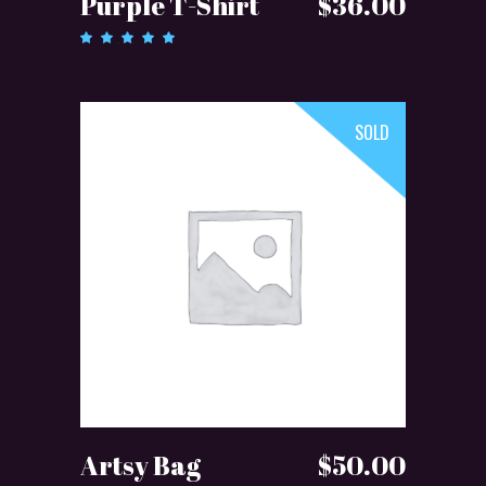
Purple T-Shirt
$
36.00
Oceniono
5.00
na
5
SOLD
DOWIEDZ SIĘ WIĘCEJ
Artsy Bag
$
50.00