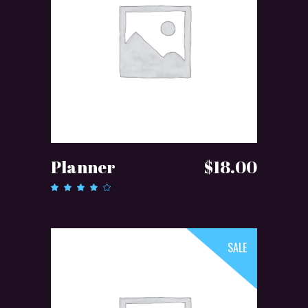
DODAJ DO KOSZYKA
Planner
$
18.00
Oceniono
4.00
na 5
SALE