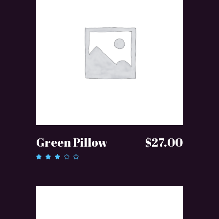
DODAJ DO KOSZYKA
Green Pillow
$
27.00
Oceniono
3.00
na 5