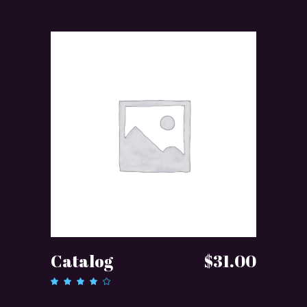
na 5
DODAJ DO KOSZYKA
Catalog
$
31.00
Oceniono
4.00
na 5