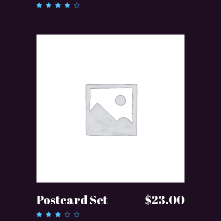
Oceniono
4.00
na 5
DODAJ DO KOSZYKA
Postcard Set
$
23.00
Oceniono
3.00