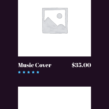
DODAJ DO KOSZYKA
Music Cover
$
35.00
Oceniono
5.00
na
5