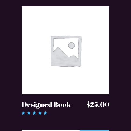
DODAJ DO KOSZYKA
Designed Book
$
25.00
Oceniono
5.00
na
5