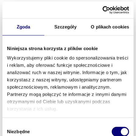
15:00-15:25
Compliance w łańcuchu dostaw to dziś coś
więcej niż odhaczanie regulacji – to tarcza,
Zgoda
Szczegóły
O plikach cookies
która chroni firmę przed kosztownymi
niespodziankami, reputacyjnymi kryzysami i
przestojami operacyjnymi. Kluczem jest nie
Niniejsza strona korzysta z plików cookie
tylko znajomość zasad, ale umiejętność
Wykorzystujemy pliki cookie do spersonalizowania treści
przewidywania zagrożeń i szybkie
i reklam, aby oferować funkcje społecznościowe i
reagowanie na sygnały ostrzegawcze. Jak
analizować ruch w naszej witrynie. Informacje o tym, jak
zbudować system, który naprawdę działa i
korzystasz z naszej witryny, udostępniamy partnerom
nie pozwala się zaskoczyć?
społecznościowym, reklamowym i analitycznym.
Partnerzy mogą połączyć te informacje z innymi danymi
Z prelekcji dowiesz się:
otrzymanymi od Ciebie lub uzyskanymi podczas
Jak skutecznie identyfikować i weryfikować
korzystania z ich usług.
ryzyka compliance w relacjach z dostawcami
– od pierwszego kontaktu po bieżącą
Wybór
współpracę
Niezbędne
zgody
Jakie dane i procedury są kluczowe, by