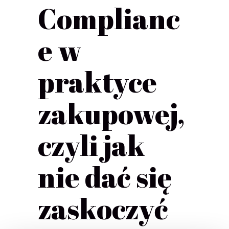
Complianc
e w
praktyce
zakupowej,
czyli jak
nie dać się
zaskoczyć