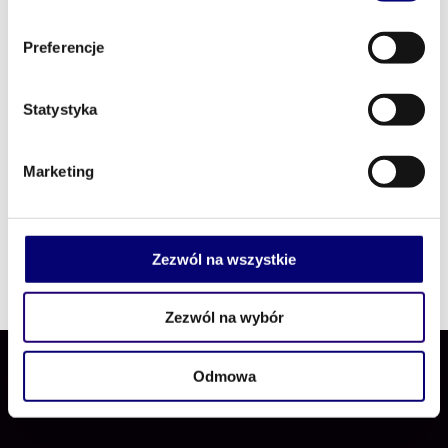
stworzyć rzetelny profil ryzyka partnera
biznesowego i uniknąć „słabych ogniw” w
Preferencje
łańcuchu dostaw
Jak wdrożyć praktyczne narzędzia i
Statystyka
wewnętrzne kontrole, które nie spowalniają
biznesu, a realnie zwiększają bezpieczeństwo
operacyjne
Marketing
Jakie błędy popełniają firmy, traktując
compliance wyłącznie jako formalność – i jak
przekuć zarządzanie zgodnością w przewagę
Zezwól na wszystkie
konkurencyjną
Zezwól na wybór
Odmowa