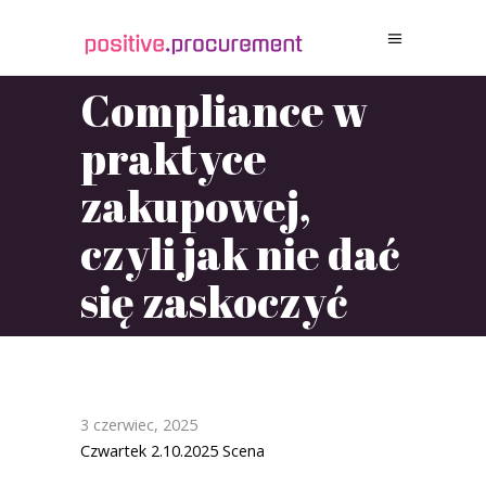
Compliance w
praktyce
zakupowej,
czyli jak nie dać
się zaskoczyć
3
czerwiec
,
2025
Czwartek 2.10.2025
Scena