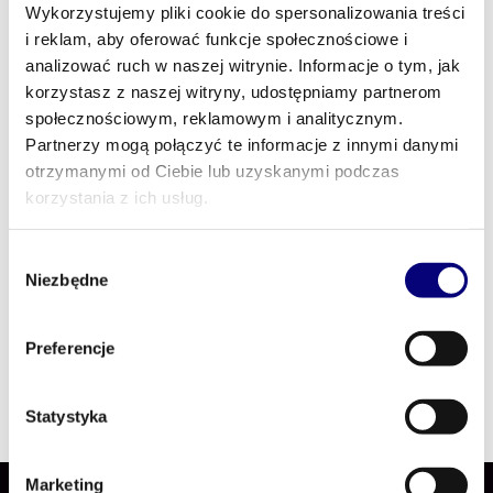
Wykorzystujemy pliki cookie do spersonalizowania treści
i reklam, aby oferować funkcje społecznościowe i
Dyrektor Sprzedaży w Marketplanet oraz
analizować ruch w naszej witrynie. Informacje o tym, jak
Prezes Portalu PZP. Z wykształcenia
korzystasz z naszej witryny, udostępniamy partnerom
prawniczka. Od lat wspiera zamawiających i
społecznościowym, reklamowym i analitycznym.
wykonawców w poruszaniu się po świecie
Partnerzy mogą połączyć te informacje z innymi danymi
zamówień publicznych, łącząc wiedzę prawną z
otrzymanymi od Ciebie lub uzyskanymi podczas
praktycznym podejściem do zakupów oraz
korzystania z ich usług.
cyfryzacji procesów. Moderuje merytoryczne
rozmowy skupione na realnych wyzwaniach i
Wybór
codziennej praktyce rynku.
Niezbędne
zgody
Preferencje
Statystyka
Marketing