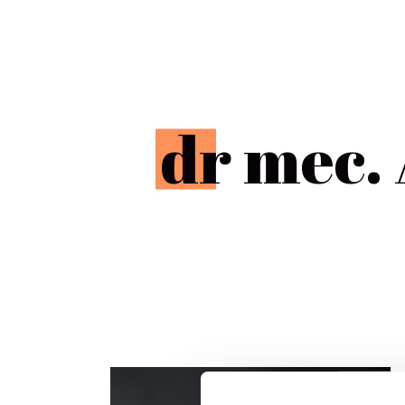
d
r mec.