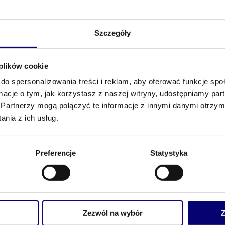
wieloletni dyrektor departamentu zamówień
zamówień publicznych oraz autorka licznych
publicznych w dużej instytucji zamawiającej.
publikacji dotyczących tej problematyki.
Szczegóły
Doradca zamawiających i wykonawców,
 plików cookie
do spersonalizowania treści i reklam, aby oferować funkcje sp
ormacje o tym, jak korzystasz z naszej witryny, udostępniamy p
Partnerzy mogą połączyć te informacje z innymi danymi otrzym
nia z ich usług.
Preferencje
Statystyka
Zezwól na wybór
Z