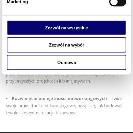
Marketing
Spotkania z ekspertami
– miej okazję porozmawiać z
ekspertami i liderami branżowymi, którzy mogą podzielić się
swoją wiedzą i doświadczeniem z Tobą.
Zezwól na wszystkie
Rozbudowanie sieci kontaktów
– nawiązuj nowe
znajomości biznesowe, które mogą przyczynić się do rozwoju
Zezwól na wybór
Twojej kariery zawodowej lub rozwoju Twojej firmy.
Odmowa
Możliwość współpracy
– poznaj potencjalnych
partnerów biznesowych, z którymi możesz współpracować
przy przyszłych projektach lub inicjatywach.
Rozwinięcie umiejętności networkingowych
– ćwicz
swoje umiejętności networkingowe, ucząc się, jak budować
trwałe i korzystne relacje biznesowe.