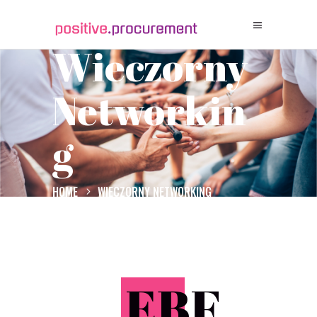
Wieczorny
Networkin
G
HOME
WIECZORNY NETWORKING
E
BF