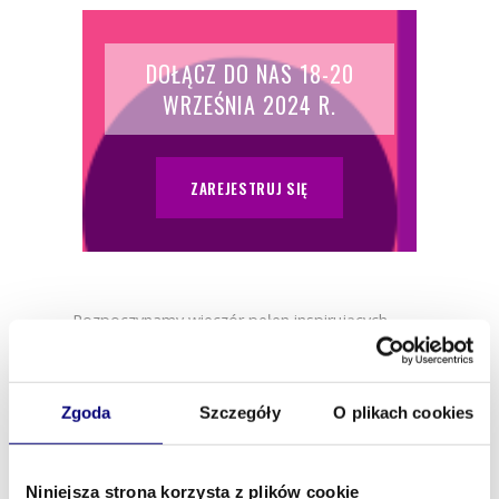
DOŁĄCZ DO NAS 18-20
WRZEŚNIA 2024 R.
ZAREJESTRUJ SIĘ
Rozpoczynamy wieczór pełen inspirujących
rozmów i nowych możliwości biznesowych –
zapraszamy na wieczorny networking podczas
EBF Warszawa! To niezwykła okazja, by spotkać
Zgoda
Szczegóły
O plikach cookies
się z profesjonalistami z różnych branż,
podzielić się doświadczeniami oraz nawiązać
wartościowe kontakty biznesowe.
Niniejsza strona korzysta z plików cookie