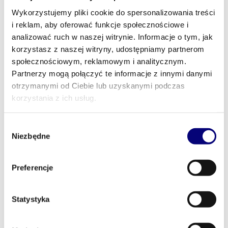
W ramach wieczornego networkingu możesz
Wykorzystujemy pliki cookie do spersonalizowania treści
spodziewać się:
i reklam, aby oferować funkcje społecznościowe i
analizować ruch w naszej witrynie. Informacje o tym, jak
korzystasz z naszej witryny, udostępniamy partnerom
społecznościowym, reklamowym i analitycznym.
Partnerzy mogą połączyć te informacje z innymi danymi
otrzymanymi od Ciebie lub uzyskanymi podczas
korzystania z ich usług.
Wybór
Niezbędne
zgody
Preferencje
Swobodnej atmosfery
– wieczorny networking to czas
na odpoczynek po intensywnym dniu konferencyjnym, ale
Statystyka
także na budowanie relacji w luźnej i przyjaznej atmosferze.