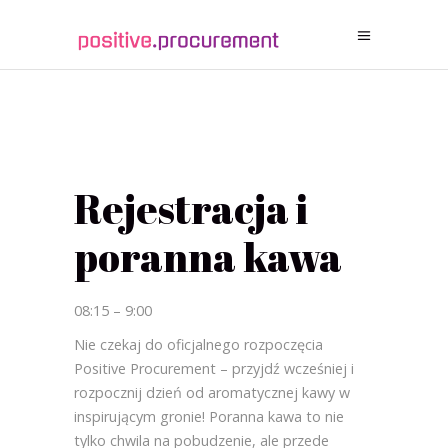
Rejestracja i
poranna kawa
08:15 – 9:00
Nie czekaj do oficjalnego rozpoczęcia
Positive Procurement – przyjdź wcześniej i
rozpocznij dzień od aromatycznej kawy w
inspirującym gronie! Poranna kawa to nie
tylko chwila na pobudzenie, ale przede