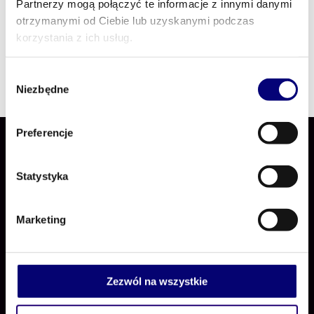
Partnerzy mogą połączyć te informacje z innymi danymi
Dołącz do nas wcześniej, złap kubek dobrej
otrzymanymi od Ciebie lub uzyskanymi podczas
kawy i rozpocznij Positive Procurement z
korzystania z ich usług.
pozytywną energią!
Wybór
Niezbędne
zgody
Preferencje
Statystyka
Marketing
Positive Procurement
Zezwól na wszystkie