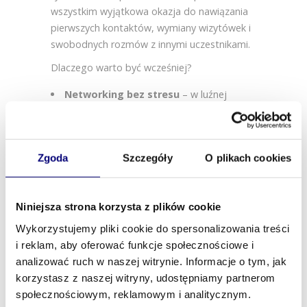
wszystkim wyjątkowa okazja do nawiązania
pierwszych kontaktów, wymiany wizytówek i
swobodnych rozmów z innymi uczestnikami.
Dlaczego warto być wcześniej?
Networking bez stresu
– w luźnej
atmosferze łatwiej rozpocząć rozmowę,
poznać nowych ludzi i zbudować
wartościowe relacje biznesowe.
Zgoda
Szczegóły
O plikach cookies
Lepsze miejsca i więcej czasu
– nie
musisz się spieszyć, masz czas, by spokojnie
się zarejestrować, rozejrzeć po sali i wybrać
Niniejsza strona korzysta z plików cookie
dla siebie najlepsze miejsce.
Inspirujący początek dnia
– rozmowy
Wykorzystujemy pliki cookie do spersonalizowania treści
przy kawie często prowadzą do ciekawych
i reklam, aby oferować funkcje społecznościowe i
pomysłów i nowych perspektyw, które mogą
analizować ruch w naszej witrynie. Informacje o tym, jak
zaowocować podczas dalszej części
korzystasz z naszej witryny, udostępniamy partnerom
konferencji.
społecznościowym, reklamowym i analitycznym.