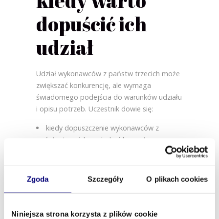
kiedy warto
dopuścić ich
udział
Udział wykonawców z państw trzecich może
zwiększać konkurencję, ale wymaga
świadomego podejścia do warunków udziału
i opisu potrzeb. Uczestnik dowie się:
kiedy dopuszczenie wykonawców z
państw trzecich może być korzystne z
perspektywy zamawiającego
jak przygotować specyfikację, aby
zachować przejrzystość, bezpieczeństwo i
Zgoda
Szczegóły
O plikach cookies
porównywalność ofert
jakie aspekty formalne, rynkowe i
operacyjne warto przeanalizować przed
Niniejsza strona korzysta z plików cookie