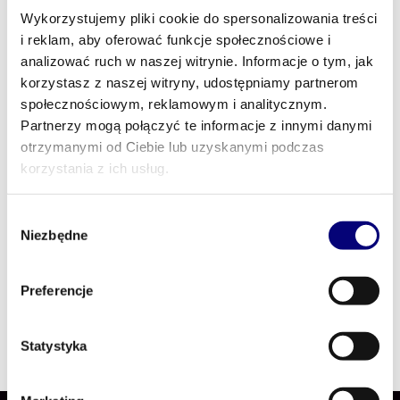
otwarciem postępowania
Wykorzystujemy pliki cookie do spersonalizowania treści
jak identyfikować ryzyka związane z
i reklam, aby oferować funkcje społecznościowe i
realizacją, komunikacją, zgodnością i
analizować ruch w naszej witrynie. Informacje o tym, jak
weryfikacją wykonawcy
korzystasz z naszej witryny, udostępniamy partnerom
w jaki sposób podejmować decyzję o
społecznościowym, reklamowym i analitycznym.
dopuszczeniu ich udziału w sposób
Partnerzy mogą połączyć te informacje z innymi danymi
uzasadniony i strategiczny
otrzymanymi od Ciebie lub uzyskanymi podczas
korzystania z ich usług.
Prelegenci
Wybór
Niezbędne
zgody
Katarzyna Skiba-Kuraszkiewicz
Partner, Radca prawny w SQUARE
Preferencje
Tax & Legal
Statystyka