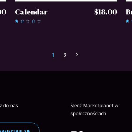
DODAJ DO KOSZYKA
00
Calendar
$
18.00
B
Oceniono
1.00
5
na
5
5
1
2
z do nas
Śledź Marketplanet w
społecznościach
AREJESTRUJ SIĘ