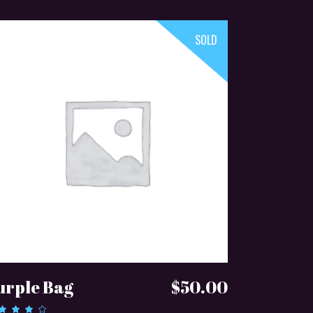
SOLD
DOWIEDZ SIĘ WIĘCEJ
urple Bag
$
50.00
Oceniono