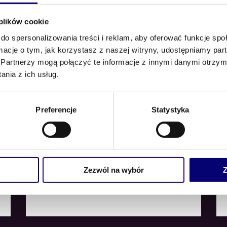
Oceniono
4.00
2
 plików cookie
na 5
n
5
do spersonalizowania treści i reklam, aby oferować funkcje sp
ormacje o tym, jak korzystasz z naszej witryny, udostępniamy p
E
Partnerzy mogą połączyć te informacje z innymi danymi otrzym
nia z ich usług.
Preferencje
Statystyka
Zezwól na wybór
Z