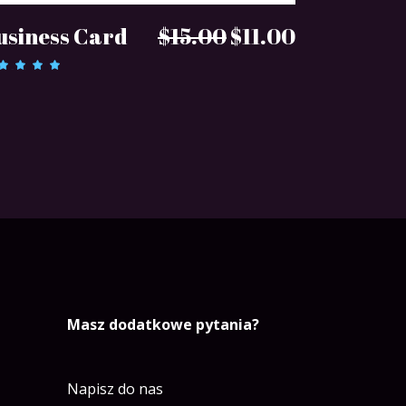
DODAJ DO KOSZYKA
Pierwotna
Aktualna
usiness Card
$
15.00
$
11.00
cena
cena
Oceniono
wynosiła:
wynosi:
.00
na
$15.00.
$11.00.
Masz dodatkowe pytania?
Napisz do nas