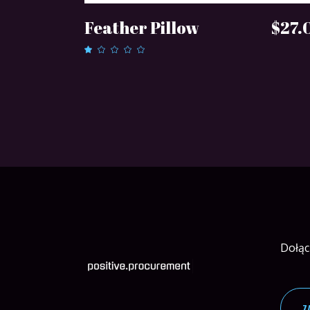
DODAJ DO KOSZYKA
Feather Pillow
$
27.
Oceniono
1.00
na
5
Dołąc
Z