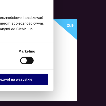
Oceniono
.00
a
ołecznościowe i analizować
artnerom społecznościowym,
SALE
anymi od Ciebie lub
Marketing
ezwól na wszystkie