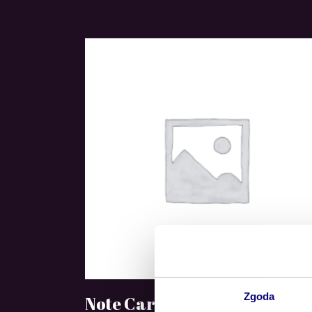
4.00
na 5
Zgoda
DODAJ DO KOSZYKA
Note Card
$
23.