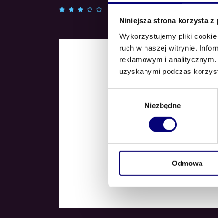
Oceniono
3.00
Niniejsza strona korzysta z
na 5
Wykorzystujemy pliki cookie 
ruch w naszej witrynie. Inf
SAL
reklamowym i analitycznym. 
uzyskanymi podczas korzysta
Wybór
Niezbędne
zgody
Odmowa