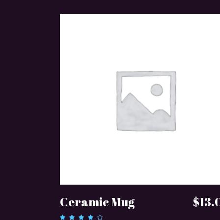
DODAJ DO KOSZYKA
Ceramic Mug
$
13.
Oceniono