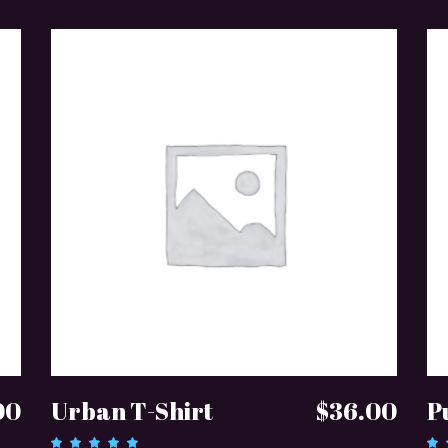
DODAJ DO KOSZYKA
00
Urban T-Shirt
$
36.00
P
Oceniono