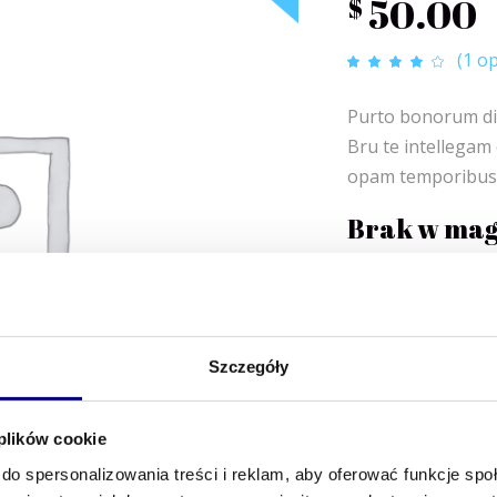
50.00
$
(
1
op
Oce
1
4.00
na 5 na
podstawie
Purto bonorum diss
oceny
klienta
Bru te intellegam q
opam temporibus.
Brak w mag
SKU:
020
KATEGORIA:
Festival
Szczegóły
ZNACZNIKI:
,
Art
Bra
 plików cookie
do spersonalizowania treści i reklam, aby oferować funkcje sp