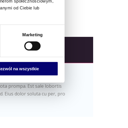
artnerom społecznościowym,
anymi od Ciebie lub
Marketing
OPINIE (1)
ezwól na wszystkie
t nam everti civibus accusam.
tota prompa. Est sale lobortis
d. Eius dolor soluta cu per, pro