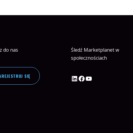
z do nas
Śledź Marketplanet w
społecznościach
AREJESTRUJ SIĘ
Profil Marketplanet na LinkedIn
Profil Marketplanet na Facebook
Kanał Marketplanet na YouTube