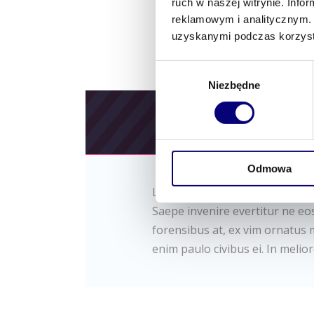
ruch w naszej witrynie. Inf
reklamowym i analitycznym. 
uzyskanymi podczas korzysta
Wybór
Niezbędne
zgody
OPIS
Odmowa
Lorem ipsum dolor sit amet, eu
Saepe invenire evertitur ne eos.
forensibus at, ex vim ornatus m
enim paulo civibus ei. In melior