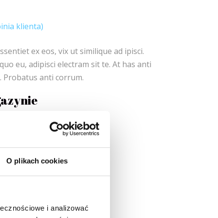
inia klienta)
niony
entiet ex eos, vix ut similique ad ipisci.
uo eu, adipisci electram sit te. At has anti
 Probatus anti corrum.
azynie
O plikach cookies
,
nding
Fashion
ołecznościowe i analizować