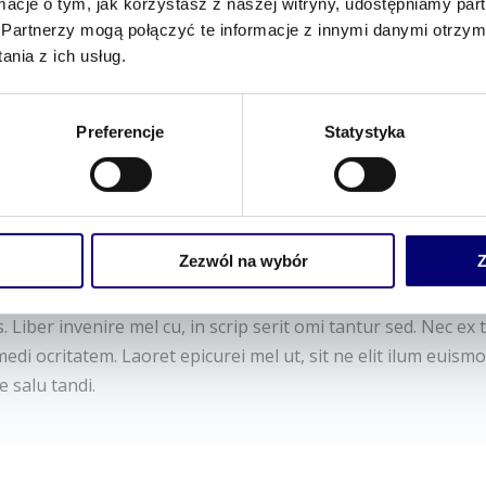
ormacje o tym, jak korzystasz z naszej witryny, udostępniamy p
Partnerzy mogą połączyć te informacje z innymi danymi otrzym
nia z ich usług.
Preferencje
Statystyka
INFORMACJE DODATKOWE
Zezwól na wybór
Z
 mea modus offendit scaevola, in sed dicat nemore scripta. E
 Liber invenire mel cu, in scrip serit omi tantur sed. Nec ex 
edi ocritatem. Laoret epicurei mel ut, sit ne elit ilum euismo
e salu tandi.