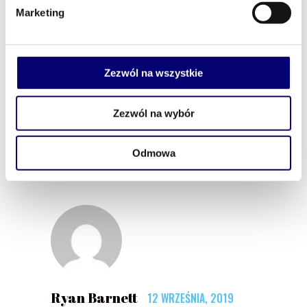
3 WRZEŚNIA, 2019
BY
ROBERT RYBAK
Marketing
Fold Your Brand Into An
Event
Zezwól na wszystkie
Zezwól na wybór
Comments
Odmowa
Ryan Barnett
12 WRZEŚNIA, 2019