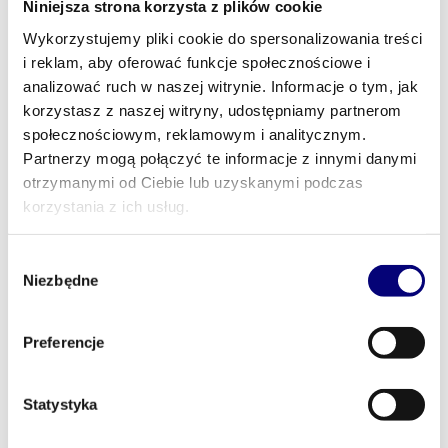
Niniejsza strona korzysta z plików cookie
Wykorzystujemy pliki cookie do spersonalizowania treści
i reklam, aby oferować funkcje społecznościowe i
7 WRZEŚNIA, 2019
BY
ROBERT RYBAK
analizować ruch w naszej witrynie. Informacje o tym, jak
The Importance Of Saying
korzystasz z naszej witryny, udostępniamy partnerom
Thank You
społecznościowym, reklamowym i analitycznym.
Partnerzy mogą połączyć te informacje z innymi danymi
otrzymanymi od Ciebie lub uzyskanymi podczas
6 WRZEŚNIA, 2019
BY
ROBERT RYBAK
korzystania z ich usług.
The Challenges And
Rewards
Wybór
Niezbędne
zgody
4 WRZEŚNIA, 2019
BY
ROBERT RYBAK
Preferencje
How To Easily Become
Entrepreneur
Statystyka