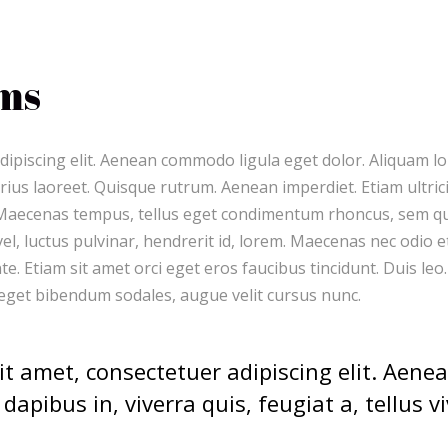
ms
ipiscing elit. Aenean commodo ligula eget dolor. Aliquam lor
varius laoreet. Quisque rutrum. Aenean imperdiet. Etiam ultri
s. Maecenas tempus, tellus eget condimentum rhoncus, sem q
, luctus pulvinar, hendrerit id, lorem. Maecenas nec odio e
e. Etiam sit amet orci eget eros faucibus tincidunt. Duis leo
 eget bibendum sodales, augue velit cursus nunc.
t amet, consectetuer adipiscing elit. Aene
apibus in, viverra quis, feugiat a, tellus vi