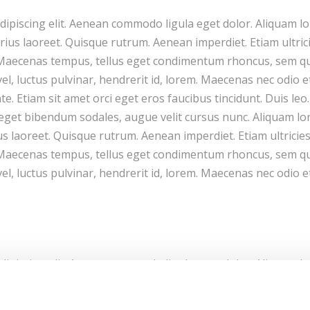
ipiscing elit. Aenean commodo ligula eget dolor. Aliquam lor
varius laoreet. Quisque rutrum. Aenean imperdiet. Etiam ultri
s. Maecenas tempus, tellus eget condimentum rhoncus, sem q
, luctus pulvinar, hendrerit id, lorem. Maecenas nec odio e
e. Etiam sit amet orci eget eros faucibus tincidunt. Duis leo
eget bibendum sodales, augue velit cursus nunc. Aliquam lore
ius laoreet. Quisque rutrum. Aenean imperdiet. Etiam ultricie
s. Maecenas tempus, tellus eget condimentum rhoncus, sem q
, luctus pulvinar, hendrerit id, lorem. Maecenas nec odio e
ipiscing elit. Aenean commodo ligula eget dolor. Aliquam lor
varius laoreet. Quisque rutrum. Aenean imperdiet. Etiam ultri
s. Maecenas tempus, tellus eget condimentum rhoncus, sem q