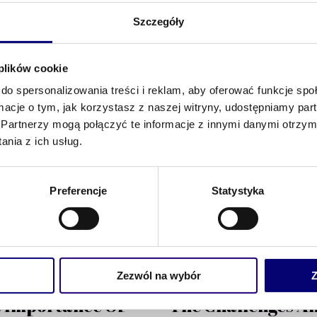
, luctus pulvinar, hendrerit id, lorem. Maecenas nec odio e
Szczegóły
e. Etiam sit amet orci eget eros faucibus tincidunt. Duis leo
 eget bibendum sodales, augue velit cursus nunc.
 plików cookie
do spersonalizowania treści i reklam, aby oferować funkcje sp
ormacje o tym, jak korzystasz z naszej witryny, udostępniamy p
Partnerzy mogą połączyć te informacje z innymi danymi otrzym
nia z ich usług.
Preferencje
Statystyka
Zezwól na wybór
Z
ŚNIA, 2019
BY
ROBERT RYBAK
6 WRZEŚNIA, 2019
BY
ROBERT R
 Importance Of
The Challenges A