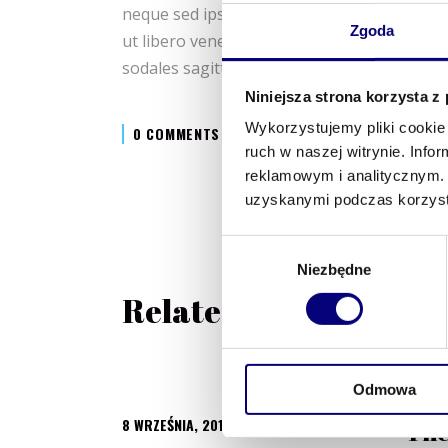
neque sed ipsum. Nam quam nunc, blandit vel
Zgoda
ut libero venenatis faucibus. Nullam quis ant
sodales sagittis magna. Sed consequat, leo
Niniejsza strona korzysta z
Wykorzystujemy pliki cookie 
0 COMMENTS
ruch w naszej witrynie. Inf
reklamowym i analitycznym. 
uzyskanymi podczas korzysta
Wybór
Niezbędne
zgody
Related Posts
Odmowa
7 WRZE
8 WRZEŚNIA, 2019
BY
ROBERT RYBAK
The