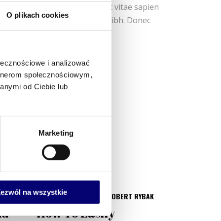
t ante tincidunt tempus. Donec vitae sapien
O plikach cookies
. Sed fringilla mauris sit amet nibh. Donec
ołecznościowe i analizować
artnerom społecznościowym,
anymi od Ciebie lub
Marketing
ezwól na wszystkie
YBAK
4 WRZEŚNIA, 2019
BY
ROBERT RYBAK
nd
How To Easily