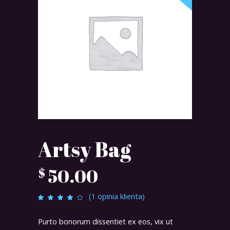
Artsy Bag
50.00
$
(
1
opinia klienta)
Oceniony
1
4.00
na 5 na
podstawie
Purto bonorum dissentiet ex eos, vix ut
oceny
klienta