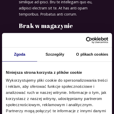
similique ad ipisci. Bru te intellegam quo eu,
adipisci electram sit te. At has anti opam
temporibus. Probatus anti corrum.
Brak w magazynie
SKU:
002
KATEGORIA:
Essentials
Zgoda
Szczegóły
O plikach cookies
ZNACZNIKI:
,
,
Art
Branding
Fashion
Niniejsza strona korzysta z plików cookie
Wykorzystujemy pliki cookie do spersonalizowania treści
i reklam, aby oferować funkcje społecznościowe i
analizować ruch w naszej witrynie. Informacje o tym, jak
OPIS
korzystasz z naszej witryny, udostępniamy partnerom
społecznościowym, reklamowym i analitycznym.
Partnerzy mogą połączyć te informacje z innymi danymi