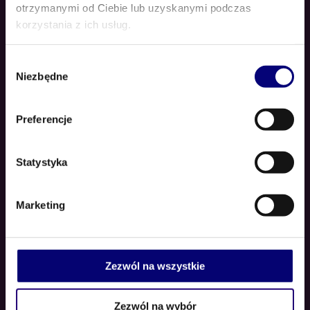
INFORMACJE DODATKOWE
otrzymanymi od Ciebie lub uzyskanymi podczas
korzystania z ich usług.
OPINIE (1)
Wybór
Niezbędne
zgody
Lorem ipsum dolor sit amet, eu
Preferencje
mea modus offendit scaevola, in
sed dicat nemore scripta. Et nam
everti civibus accusam. Saepe
Statystyka
invenire evertitur ne eos. Liber
invenire mel cu, in scrip serit omi
Marketing
tantur sed. Nec ex tota prompa. Est
sale lobortis forensibus at, ex vim
ornatus medi ocritatem. Laoret
epicurei mel ut, sit ne elit ilum
Zezwól na wszystkie
euismod. Eius dolor soluta cu per,
pro enim paulo civibus ei. In meliore
Zezwól na wybór
salu tandi.